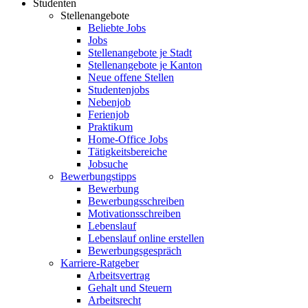
Studenten
Stellenangebote
Beliebte Jobs
Jobs
Stellenangebote je Stadt
Stellenangebote je Kanton
Neue offene Stellen
Studentenjobs
Nebenjob
Ferienjob
Praktikum
Home-Office Jobs
Tätigkeitsbereiche
Jobsuche
Bewerbungstipps
Bewerbung
Bewerbungsschreiben
Motivationsschreiben
Lebenslauf
Lebenslauf online erstellen
Bewerbungsgespräch
Karriere-Ratgeber
Arbeitsvertrag
Gehalt und Steuern
Arbeitsrecht