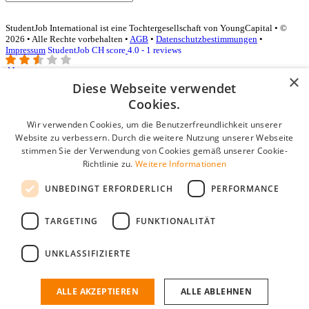
StudentJob International ist eine Tochtergesellschaft von YoungCapital • ©
2026 • Alle Rechte vorbehalten •
AGB
•
Datenschutzbestimmungen
•
Impressum
StudentJob CH score
4.0 - 1 reviews
×
Diese Webseite verwendet
Login für Unternehmen
Cookies.
Wir verwenden Cookies, um die Benutzerfreundlichkeit unserer
E-Mail
*
Website zu verbessern. Durch die weitere Nutzung unserer Webseite
stimmen Sie der Verwendung von Cookies gemäß unserer Cookie-
Passwort
Richtlinie zu.
Weitere Informationen
Angemeldet bleiben
UNBEDINGT ERFORDERLICH
PERFORMANCE
Passwort vergessen?
Login
TARGETING
FUNKTIONALITÄT
Kostenloses Unternehmensprofil
UNKLASSIFIZIERTE
Wenn Sie sich registriert haben, können Sie ein Unternehmensprofil
erstellen. Sie sind nur noch wenige Schritte davon entfernt, den
passenden Mitarbeiter zu finden.
ALLE AKZEPTIEREN
ALLE ABLEHNEN