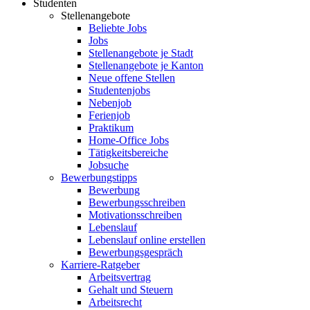
Studenten
Stellenangebote
Beliebte Jobs
Jobs
Stellenangebote je Stadt
Stellenangebote je Kanton
Neue offene Stellen
Studentenjobs
Nebenjob
Ferienjob
Praktikum
Home-Office Jobs
Tätigkeitsbereiche
Jobsuche
Bewerbungstipps
Bewerbung
Bewerbungsschreiben
Motivationsschreiben
Lebenslauf
Lebenslauf online erstellen
Bewerbungsgespräch
Karriere-Ratgeber
Arbeitsvertrag
Gehalt und Steuern
Arbeitsrecht