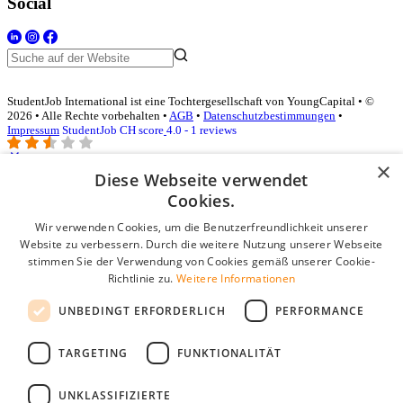
Social
StudentJob International ist eine Tochtergesellschaft von YoungCapital • ©
2026 • Alle Rechte vorbehalten •
AGB
•
Datenschutzbestimmungen
•
Impressum
StudentJob CH score
4.0 - 1 reviews
×
Diese Webseite verwendet
Login für Unternehmen
Cookies.
Wir verwenden Cookies, um die Benutzerfreundlichkeit unserer
E-Mail
*
Website zu verbessern. Durch die weitere Nutzung unserer Webseite
stimmen Sie der Verwendung von Cookies gemäß unserer Cookie-
Passwort
Richtlinie zu.
Weitere Informationen
Angemeldet bleiben
UNBEDINGT ERFORDERLICH
PERFORMANCE
Passwort vergessen?
Login
TARGETING
FUNKTIONALITÄT
Kostenloses Unternehmensprofil
UNKLASSIFIZIERTE