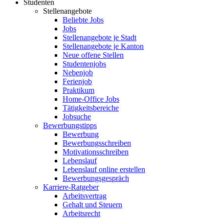
Studenten
Stellenangebote
Beliebte Jobs
Jobs
Stellenangebote je Stadt
Stellenangebote je Kanton
Neue offene Stellen
Studentenjobs
Nebenjob
Ferienjob
Praktikum
Home-Office Jobs
Tätigkeitsbereiche
Jobsuche
Bewerbungstipps
Bewerbung
Bewerbungsschreiben
Motivationsschreiben
Lebenslauf
Lebenslauf online erstellen
Bewerbungsgespräch
Karriere-Ratgeber
Arbeitsvertrag
Gehalt und Steuern
Arbeitsrecht