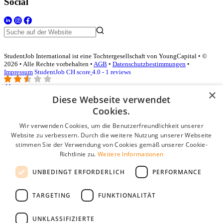
Social
StudentJob International ist eine Tochtergesellschaft von YoungCapital • ©
2026 • Alle Rechte vorbehalten •
AGB
•
Datenschutzbestimmungen
•
Impressum
StudentJob CH score
4.0 - 1 reviews
×
Diese Webseite verwendet
Login für Unternehmen
Cookies.
Wir verwenden Cookies, um die Benutzerfreundlichkeit unserer
E-Mail
*
Website zu verbessern. Durch die weitere Nutzung unserer Webseite
stimmen Sie der Verwendung von Cookies gemäß unserer Cookie-
Passwort
Richtlinie zu.
Weitere Informationen
Angemeldet bleiben
UNBEDINGT ERFORDERLICH
PERFORMANCE
Passwort vergessen?
Login
TARGETING
FUNKTIONALITÄT
Kostenloses Unternehmensprofil
UNKLASSIFIZIERTE