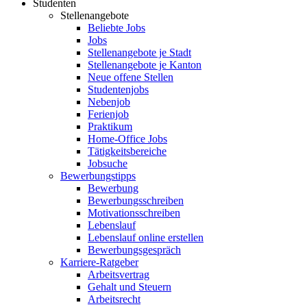
Studenten
Stellenangebote
Beliebte Jobs
Jobs
Stellenangebote je Stadt
Stellenangebote je Kanton
Neue offene Stellen
Studentenjobs
Nebenjob
Ferienjob
Praktikum
Home-Office Jobs
Tätigkeitsbereiche
Jobsuche
Bewerbungstipps
Bewerbung
Bewerbungsschreiben
Motivationsschreiben
Lebenslauf
Lebenslauf online erstellen
Bewerbungsgespräch
Karriere-Ratgeber
Arbeitsvertrag
Gehalt und Steuern
Arbeitsrecht