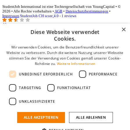
StudentJob International ist eine Tochtergesellschaft von YoungCapital • ©
2026 • Alle Rechte vorbehalten •
AGB
•
Datenschutzbestimmungen
•
Impressum
StudentJob CH score
4.0 - 1 reviews
×
Diese Webseite verwendet
Login für Unternehmen
Cookies.
Wir verwenden Cookies, um die Benutzerfreundlichkeit unserer
E-Mail
*
Website zu verbessern. Durch die weitere Nutzung unserer Webseite
stimmen Sie der Verwendung von Cookies gemäß unserer Cookie-
Passwort
Richtlinie zu.
Weitere Informationen
Angemeldet bleiben
UNBEDINGT ERFORDERLICH
PERFORMANCE
Passwort vergessen?
Login
TARGETING
FUNKTIONALITÄT
Kostenloses Unternehmensprofil
UNKLASSIFIZIERTE
Wenn Sie sich registriert haben, können Sie ein Unternehmensprofil
erstellen. Sie sind nur noch wenige Schritte davon entfernt, den
passenden Mitarbeiter zu finden.
ALLE AKZEPTIEREN
ALLE ABLEHNEN
Noch kein Unternehmensprofil?