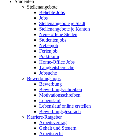
Studenten
Stellenangebote
Beliebte Jobs
Jobs
Stellenangebote je Stadt
Stellenangebote je Kanton
Neue offene Stellen
Studentenjobs
Nebenjob
Ferienjob
Praktikum
Home-Office Jobs
Tätigkeitsbereiche
Jobsuche
Bewerbungstipps
Bewerbung
Bewerbungsschreiben
Motivationsschreiben
Lebenslauf
Lebenslauf online erstellen
Bewerbungsgespräch
Karriere-Ratgeber
Arbeitsvertrag
Gehalt und Steuern
Arbeitsrecht