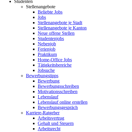
Studenten
Stellenangebote
Beliebte Jobs
Jobs
Stellenangebote je Stadt
Stellenangebote je Kanton
Neue offene Stellen
Studentenjobs
Nebenjob
Ferienjob
Praktikum
Home-Office Jobs
Tätigkeitsbereiche
Jobsuche
Bewerbungstipps
Bewerbung
Bewerbungsschreiben
Motivationsschreiben
Lebenslauf
Lebenslauf online erstellen
Bewerbungsgespräch
Karriere-Ratgeber
Arbeitsvertrag
Gehalt und Steuern
Arbeitsrecht