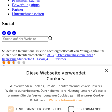
Praktikum suchen
Bewerbungstipps
Partner
Unternehmensseiten
Social
StudentJob International ist eine Tochtergesellschaft von YoungCapital • ©
2026 • Alle Rechte vorbehalten •
AGB
•
Datenschutzbestimmungen
•
Impressum
StudentJob CH score
4.0 - 1 reviews
×
Diese Webseite verwendet
Login für Unternehmen
Cookies.
Wir verwenden Cookies, um die Benutzerfreundlichkeit unserer
E-Mail
*
Website zu verbessern. Durch die weitere Nutzung unserer Webseite
stimmen Sie der Verwendung von Cookies gemäß unserer Cookie-
Passwort
Richtlinie zu.
Weitere Informationen
Angemeldet bleiben
UNBEDINGT ERFORDERLICH
PERFORMANCE
Passwort vergessen?