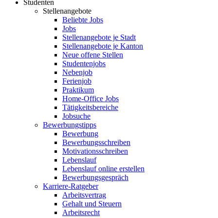
Studenten
Stellenangebote
Beliebte Jobs
Jobs
Stellenangebote je Stadt
Stellenangebote je Kanton
Neue offene Stellen
Studentenjobs
Nebenjob
Ferienjob
Praktikum
Home-Office Jobs
Tätigkeitsbereiche
Jobsuche
Bewerbungstipps
Bewerbung
Bewerbungsschreiben
Motivationsschreiben
Lebenslauf
Lebenslauf online erstellen
Bewerbungsgespräch
Karriere-Ratgeber
Arbeitsvertrag
Gehalt und Steuern
Arbeitsrecht