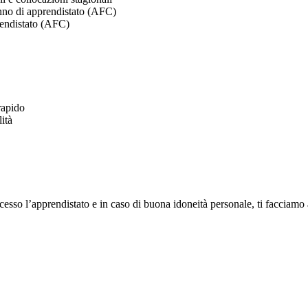
anno di apprendistato (AFC)
rendistato (AFC)
rapido
ità
sso l’apprendistato e in caso di buona idoneità personale, ti facciamo a