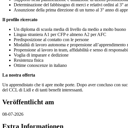
Determinazione del fabbisogno di merci e relativi ordini al 3° 
Assunzione della prima direzione di un turno al 3° anno di app
Il profilo ricercato
Un diploma di scuola media di livello da medio a molto buono
Lingua straniera A1 per CFP e almeno A2 per AFC
Predisposizione al contatto con le persone
Modalità di lavoro autonoma e propensione all’apprendimento 
Propensione al lavoro in team, affidabilità e senso di responsabil
Voglia di imparare e dedizione
Resistenza fisica
Ottime conoscenze in italiano
La nostra offerta
Un apprendistato che ti apre molte porte. Dopo aver concluso con succe
del CCL di Lidl e di tanti benefit interessanti.
Veröffentlicht am
08-07-2026
Extra Informationen