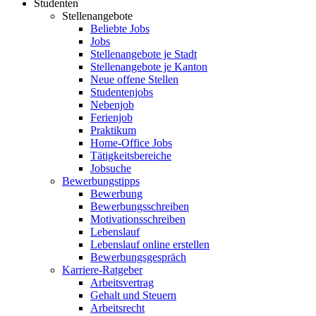
Studenten
Stellenangebote
Beliebte Jobs
Jobs
Stellenangebote je Stadt
Stellenangebote je Kanton
Neue offene Stellen
Studentenjobs
Nebenjob
Ferienjob
Praktikum
Home-Office Jobs
Tätigkeitsbereiche
Jobsuche
Bewerbungstipps
Bewerbung
Bewerbungsschreiben
Motivationsschreiben
Lebenslauf
Lebenslauf online erstellen
Bewerbungsgespräch
Karriere-Ratgeber
Arbeitsvertrag
Gehalt und Steuern
Arbeitsrecht