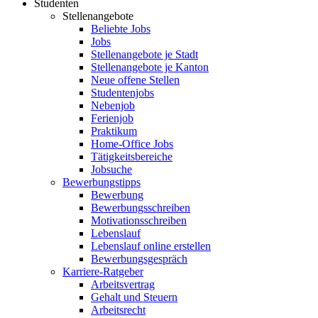
Studenten
Stellenangebote
Beliebte Jobs
Jobs
Stellenangebote je Stadt
Stellenangebote je Kanton
Neue offene Stellen
Studentenjobs
Nebenjob
Ferienjob
Praktikum
Home-Office Jobs
Tätigkeitsbereiche
Jobsuche
Bewerbungstipps
Bewerbung
Bewerbungsschreiben
Motivationsschreiben
Lebenslauf
Lebenslauf online erstellen
Bewerbungsgespräch
Karriere-Ratgeber
Arbeitsvertrag
Gehalt und Steuern
Arbeitsrecht