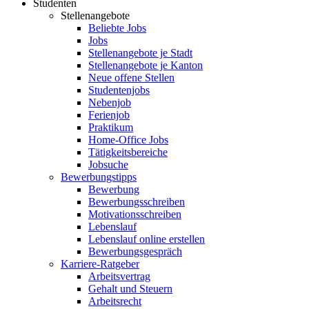
Studenten
Stellenangebote
Beliebte Jobs
Jobs
Stellenangebote je Stadt
Stellenangebote je Kanton
Neue offene Stellen
Studentenjobs
Nebenjob
Ferienjob
Praktikum
Home-Office Jobs
Tätigkeitsbereiche
Jobsuche
Bewerbungstipps
Bewerbung
Bewerbungsschreiben
Motivationsschreiben
Lebenslauf
Lebenslauf online erstellen
Bewerbungsgespräch
Karriere-Ratgeber
Arbeitsvertrag
Gehalt und Steuern
Arbeitsrecht