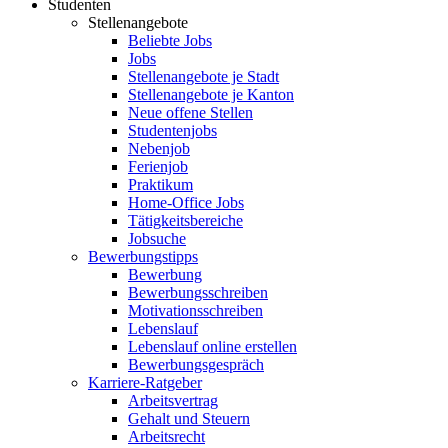
Studenten
Stellenangebote
Beliebte Jobs
Jobs
Stellenangebote je Stadt
Stellenangebote je Kanton
Neue offene Stellen
Studentenjobs
Nebenjob
Ferienjob
Praktikum
Home-Office Jobs
Tätigkeitsbereiche
Jobsuche
Bewerbungstipps
Bewerbung
Bewerbungsschreiben
Motivationsschreiben
Lebenslauf
Lebenslauf online erstellen
Bewerbungsgespräch
Karriere-Ratgeber
Arbeitsvertrag
Gehalt und Steuern
Arbeitsrecht