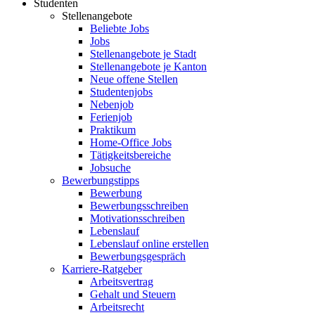
Studenten
Stellenangebote
Beliebte Jobs
Jobs
Stellenangebote je Stadt
Stellenangebote je Kanton
Neue offene Stellen
Studentenjobs
Nebenjob
Ferienjob
Praktikum
Home-Office Jobs
Tätigkeitsbereiche
Jobsuche
Bewerbungstipps
Bewerbung
Bewerbungsschreiben
Motivationsschreiben
Lebenslauf
Lebenslauf online erstellen
Bewerbungsgespräch
Karriere-Ratgeber
Arbeitsvertrag
Gehalt und Steuern
Arbeitsrecht