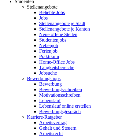
Studenten
Stellenangebote
Beliebte Jobs
Jobs
Stellenangebote je Stadt
Stellenangebote je Kanton
Neue offene Stellen
Studentenjobs
Nebenjob
Ferienjob
Praktikum
Home-Office Jobs
Tätigkeitsbereiche
Jobsuche
Bewerbungstipps
Bewerbung
Bewerbungsschreiben
Motivationsschreiben
Lebenslauf
Lebenslauf online erstellen
Bewerbungsgespräch
Karriere-Ratgeber
Arbeitsvertrag
Gehalt und Steuern
Arbeitsrecht