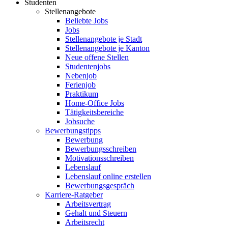
Studenten
Stellenangebote
Beliebte Jobs
Jobs
Stellenangebote je Stadt
Stellenangebote je Kanton
Neue offene Stellen
Studentenjobs
Nebenjob
Ferienjob
Praktikum
Home-Office Jobs
Tätigkeitsbereiche
Jobsuche
Bewerbungstipps
Bewerbung
Bewerbungsschreiben
Motivationsschreiben
Lebenslauf
Lebenslauf online erstellen
Bewerbungsgespräch
Karriere-Ratgeber
Arbeitsvertrag
Gehalt und Steuern
Arbeitsrecht