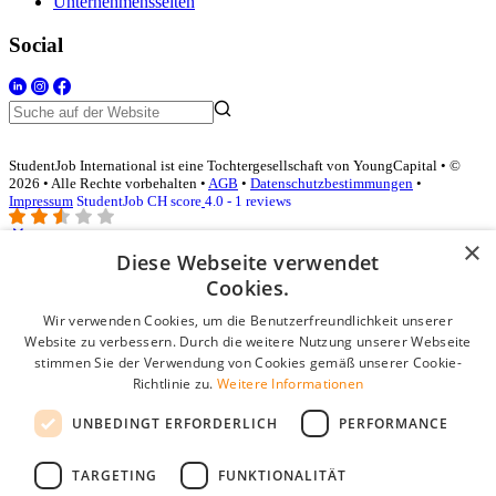
Unternehmensseiten
Social
StudentJob International ist eine Tochtergesellschaft von YoungCapital • ©
2026 • Alle Rechte vorbehalten •
AGB
•
Datenschutzbestimmungen
•
Impressum
StudentJob CH score
4.0 - 1 reviews
×
Diese Webseite verwendet
Login für Unternehmen
Cookies.
Wir verwenden Cookies, um die Benutzerfreundlichkeit unserer
E-Mail
*
Website zu verbessern. Durch die weitere Nutzung unserer Webseite
stimmen Sie der Verwendung von Cookies gemäß unserer Cookie-
Passwort
Richtlinie zu.
Weitere Informationen
Angemeldet bleiben
UNBEDINGT ERFORDERLICH
PERFORMANCE
Passwort vergessen?
Login
TARGETING
FUNKTIONALITÄT