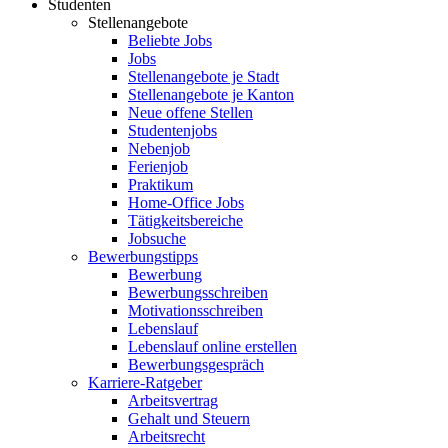
Studenten
Stellenangebote
Beliebte Jobs
Jobs
Stellenangebote je Stadt
Stellenangebote je Kanton
Neue offene Stellen
Studentenjobs
Nebenjob
Ferienjob
Praktikum
Home-Office Jobs
Tätigkeitsbereiche
Jobsuche
Bewerbungstipps
Bewerbung
Bewerbungsschreiben
Motivationsschreiben
Lebenslauf
Lebenslauf online erstellen
Bewerbungsgespräch
Karriere-Ratgeber
Arbeitsvertrag
Gehalt und Steuern
Arbeitsrecht