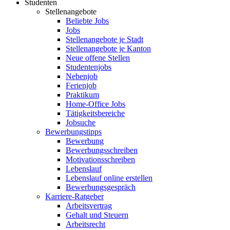
Studenten
Stellenangebote
Beliebte Jobs
Jobs
Stellenangebote je Stadt
Stellenangebote je Kanton
Neue offene Stellen
Studentenjobs
Nebenjob
Ferienjob
Praktikum
Home-Office Jobs
Tätigkeitsbereiche
Jobsuche
Bewerbungstipps
Bewerbung
Bewerbungsschreiben
Motivationsschreiben
Lebenslauf
Lebenslauf online erstellen
Bewerbungsgespräch
Karriere-Ratgeber
Arbeitsvertrag
Gehalt und Steuern
Arbeitsrecht