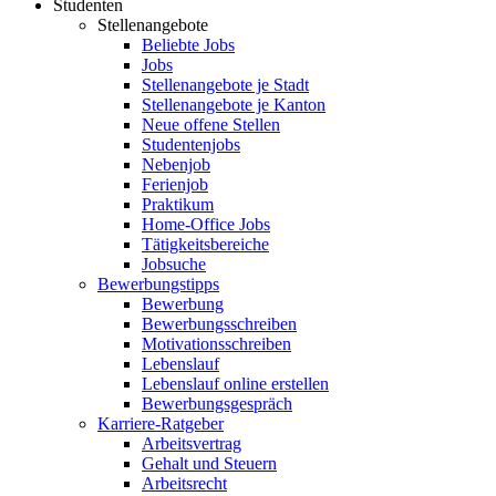
Studenten
Stellenangebote
Beliebte Jobs
Jobs
Stellenangebote je Stadt
Stellenangebote je Kanton
Neue offene Stellen
Studentenjobs
Nebenjob
Ferienjob
Praktikum
Home-Office Jobs
Tätigkeitsbereiche
Jobsuche
Bewerbungstipps
Bewerbung
Bewerbungsschreiben
Motivationsschreiben
Lebenslauf
Lebenslauf online erstellen
Bewerbungsgespräch
Karriere-Ratgeber
Arbeitsvertrag
Gehalt und Steuern
Arbeitsrecht