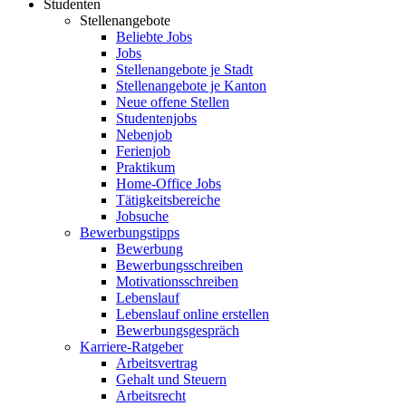
Studenten
Stellenangebote
Beliebte Jobs
Jobs
Stellenangebote je Stadt
Stellenangebote je Kanton
Neue offene Stellen
Studentenjobs
Nebenjob
Ferienjob
Praktikum
Home-Office Jobs
Tätigkeitsbereiche
Jobsuche
Bewerbungstipps
Bewerbung
Bewerbungsschreiben
Motivationsschreiben
Lebenslauf
Lebenslauf online erstellen
Bewerbungsgespräch
Karriere-Ratgeber
Arbeitsvertrag
Gehalt und Steuern
Arbeitsrecht