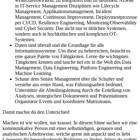
weiterzuentwickeln, zu integrieren und zu betreiben. Arbeite
in IT-Service Management Disziplinen wie Lifecycle
Management, Applikationsmanagement, Incident
Management, Continuous Improvement, Deploymentprozesse
per CI/CD, Resilience Engineering, Monitoring/Observability
und Cyber Security. Das nicht nur in üblichen Systemen,
sondern auch in hochkritischen und komplexen OT-
Systemen.
Daten sind überall und die Grundlage für alle
Informationssysteme. Um diese zu beherrschen, braucht es
eine ganze Palette von Fähigkeiten. Lerne die wichtigsten
Tätigkeiten kennen und tauche tief ein in die Welt des Data
Management, Data Engineering, Platform Engineering und
Machine Learning
Schaue dem Senior Management über die Schulter und
verstehe aus erster Hand, was Führungsarbeit bedeutet.
Unterstütze die Abteilungsleitung durch die Erstellung von
Analysen, strategischen Dokumenten und Präsentationen.
Organisiere Events und koordiniere Matrixteams.
Damit machst du den Unterschied
Machen ist wie wollen, nur krasser. In diesem Sinne suchen wir eine
kommunikative Person mit einer selbständigen, genauen und
analytischen Arbeitsweise, welche gerne mit anpackt und es liebt
Lösungen für herausfordernde Probleme zu finden. Wenn du zudem