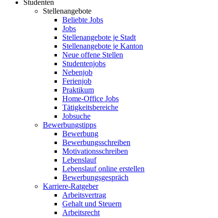
Studenten
Stellenangebote
Beliebte Jobs
Jobs
Stellenangebote je Stadt
Stellenangebote je Kanton
Neue offene Stellen
Studentenjobs
Nebenjob
Ferienjob
Praktikum
Home-Office Jobs
Tätigkeitsbereiche
Jobsuche
Bewerbungstipps
Bewerbung
Bewerbungsschreiben
Motivationsschreiben
Lebenslauf
Lebenslauf online erstellen
Bewerbungsgespräch
Karriere-Ratgeber
Arbeitsvertrag
Gehalt und Steuern
Arbeitsrecht