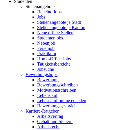
Studenten
Stellenangebote
Beliebte Jobs
Jobs
Stellenangebote je Stadt
Stellenangebote je Kanton
Neue offene Stellen
Studentenjobs
Nebenjob
Ferienjob
Praktikum
Home-Office Jobs
Tätigkeitsbereiche
Jobsuche
Bewerbungstipps
Bewerbung
Bewerbungsschreiben
Motivationsschreiben
Lebenslauf
Lebenslauf online erstellen
Bewerbungsgespräch
Karriere-Ratgeber
Arbeitsvertrag
Gehalt und Steuern
Arbeitsrecht