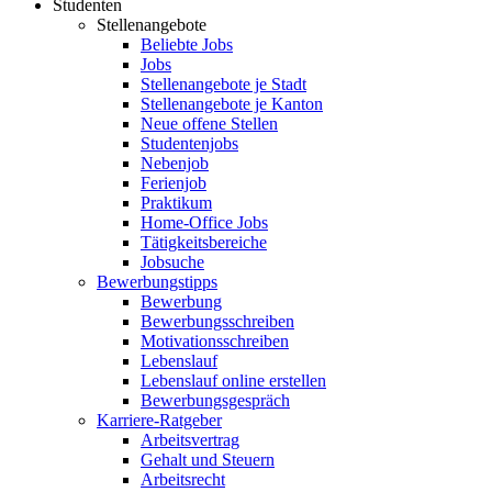
Studenten
Stellenangebote
Beliebte Jobs
Jobs
Stellenangebote je Stadt
Stellenangebote je Kanton
Neue offene Stellen
Studentenjobs
Nebenjob
Ferienjob
Praktikum
Home-Office Jobs
Tätigkeitsbereiche
Jobsuche
Bewerbungstipps
Bewerbung
Bewerbungsschreiben
Motivationsschreiben
Lebenslauf
Lebenslauf online erstellen
Bewerbungsgespräch
Karriere-Ratgeber
Arbeitsvertrag
Gehalt und Steuern
Arbeitsrecht