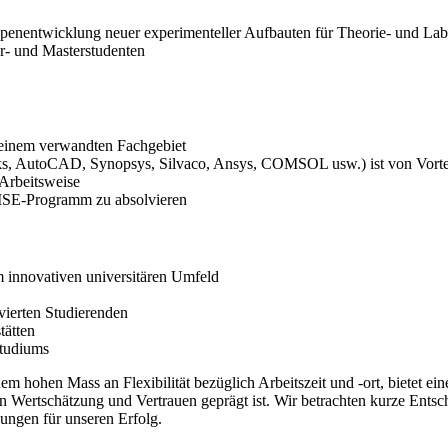
ypenentwicklung neuer experimenteller Aufbauten für Theorie- und La
r- und Masterstudenten
 einem verwandten Fachgebiet
s, AutoCAD, Synopsys, Silvaco, Ansys, COMSOL usw.) ist von Vorte
 Arbeitsweise
 MSE-Programm zu absolvieren
m innovativen universitären Umfeld
vierten Studierenden
tätten
studiums
hohen Mass an Flexibilität bezüglich Arbeitszeit und -ort, bietet ei
n Wertschätzung und Vertrauen geprägt ist. Wir betrachten kurze Ents
ungen für unseren Erfolg.