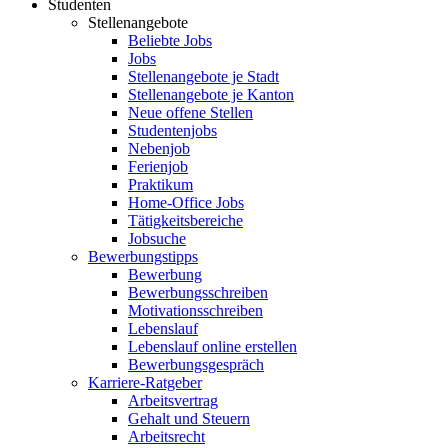
Studenten
Stellenangebote
Beliebte Jobs
Jobs
Stellenangebote je Stadt
Stellenangebote je Kanton
Neue offene Stellen
Studentenjobs
Nebenjob
Ferienjob
Praktikum
Home-Office Jobs
Tätigkeitsbereiche
Jobsuche
Bewerbungstipps
Bewerbung
Bewerbungsschreiben
Motivationsschreiben
Lebenslauf
Lebenslauf online erstellen
Bewerbungsgespräch
Karriere-Ratgeber
Arbeitsvertrag
Gehalt und Steuern
Arbeitsrecht