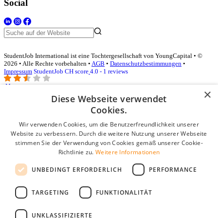
Social
StudentJob International ist eine Tochtergesellschaft von YoungCapital • ©
2026 • Alle Rechte vorbehalten •
AGB
•
Datenschutzbestimmungen
•
Impressum
StudentJob CH score
4.0 - 1 reviews
×
Diese Webseite verwendet
Login für Unternehmen
Cookies.
Wir verwenden Cookies, um die Benutzerfreundlichkeit unserer
E-Mail
*
Website zu verbessern. Durch die weitere Nutzung unserer Webseite
stimmen Sie der Verwendung von Cookies gemäß unserer Cookie-
Passwort
Richtlinie zu.
Weitere Informationen
Angemeldet bleiben
UNBEDINGT ERFORDERLICH
PERFORMANCE
Passwort vergessen?
Login
TARGETING
FUNKTIONALITÄT
Kostenloses Unternehmensprofil
UNKLASSIFIZIERTE