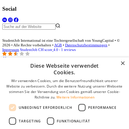
Social
StudentJob International ist eine Tochtergesellschaft von YoungCapital • ©
2026 • Alle Rechte vorbehalten •
AGB
•
Datenschutzbestimmungen
•
Impressum
StudentJob CH score
4.0 - 1 reviews
×
Diese Webseite verwendet
Login für Unternehmen
Cookies.
Wir verwenden Cookies, um die Benutzerfreundlichkeit unserer
E-Mail
*
Website zu verbessern. Durch die weitere Nutzung unserer Webseite
stimmen Sie der Verwendung von Cookies gemäß unserer Cookie-
Passwort
Richtlinie zu.
Weitere Informationen
Angemeldet bleiben
UNBEDINGT ERFORDERLICH
PERFORMANCE
Passwort vergessen?
Login
TARGETING
FUNKTIONALITÄT
Kostenloses Unternehmensprofil