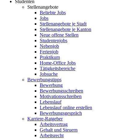
Studenten
Stellenangebote
Beliebte Jobs
Jobs
Stellenangebote je Stadt
Stellenangebote je Kanton
Neue offene Stellen
Studentenjobs
Nebenjob
Ferienjob
Praktikum
Home-Office Jobs
Tätigkeitsbereiche
Jobsuche
Bewerbungstipps
Bewerbung
Bewerbungsschreiben
Motivationsschreiben
Lebenslauf
Lebenslauf online erstellen
Bewerbungsgespräch
Karriere-Ratgeber
Arbeitsvertrag
Gehalt und Steuern
Arbeitsrecht