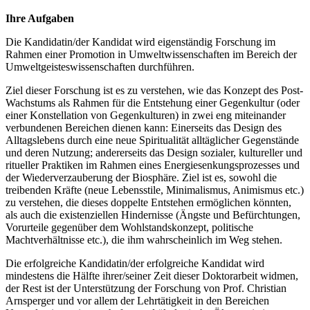
Ihre Aufgaben
Die Kandidatin/der Kandidat wird eigenständig Forschung im
Rahmen einer Promotion in Umweltwissenschaften im Bereich der
Umweltgeisteswissenschaften durchführen.
Ziel dieser Forschung ist es zu verstehen, wie das Konzept des Post-
Wachstums als Rahmen für die Entstehung einer Gegenkultur (oder
einer Konstellation von Gegenkulturen) in zwei eng miteinander
verbundenen Bereichen dienen kann: Einerseits das Design des
Alltagslebens durch eine neue Spiritualität alltäglicher Gegenstände
und deren Nutzung; andererseits das Design sozialer, kultureller und
ritueller Praktiken im Rahmen eines Energiesenkungsprozesses und
der Wiederverzauberung der Biosphäre. Ziel ist es, sowohl die
treibenden Kräfte (neue Lebensstile, Minimalismus, Animismus etc.)
zu verstehen, die dieses doppelte Entstehen ermöglichen könnten,
als auch die existenziellen Hindernisse (Ängste und Befürchtungen,
Vorurteile gegenüber dem Wohlstandskonzept, politische
Machtverhältnisse etc.), die ihm wahrscheinlich im Weg stehen.
Die erfolgreiche Kandidatin/der erfolgreiche Kandidat wird
mindestens die Hälfte ihrer/seiner Zeit dieser Doktorarbeit widmen,
der Rest ist der Unterstützung der Forschung von Prof. Christian
Arnsperger und vor allem der Lehrtätigkeit in den Bereichen