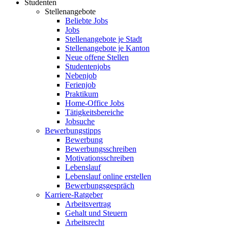
Studenten
Stellenangebote
Beliebte Jobs
Jobs
Stellenangebote je Stadt
Stellenangebote je Kanton
Neue offene Stellen
Studentenjobs
Nebenjob
Ferienjob
Praktikum
Home-Office Jobs
Tätigkeitsbereiche
Jobsuche
Bewerbungstipps
Bewerbung
Bewerbungsschreiben
Motivationsschreiben
Lebenslauf
Lebenslauf online erstellen
Bewerbungsgespräch
Karriere-Ratgeber
Arbeitsvertrag
Gehalt und Steuern
Arbeitsrecht