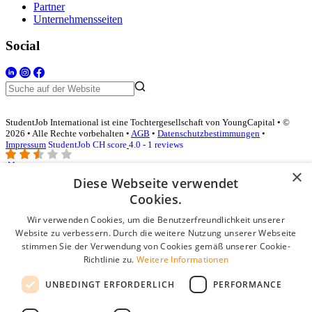
Partner
Unternehmensseiten
Social
StudentJob International ist eine Tochtergesellschaft von YoungCapital • ©
2026 • Alle Rechte vorbehalten •
AGB
•
Datenschutzbestimmungen
•
Impressum
StudentJob CH score
4.0 - 1 reviews
×
Diese Webseite verwendet
Login für Unternehmen
Cookies.
Wir verwenden Cookies, um die Benutzerfreundlichkeit unserer
E-Mail
*
Website zu verbessern. Durch die weitere Nutzung unserer Webseite
stimmen Sie der Verwendung von Cookies gemäß unserer Cookie-
Passwort
Richtlinie zu.
Weitere Informationen
Angemeldet bleiben
UNBEDINGT ERFORDERLICH
PERFORMANCE
Passwort vergessen?
Login