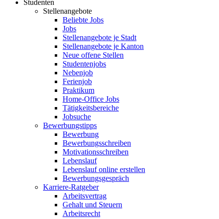
Studenten
Stellenangebote
Beliebte Jobs
Jobs
Stellenangebote je Stadt
Stellenangebote je Kanton
Neue offene Stellen
Studentenjobs
Nebenjob
Ferienjob
Praktikum
Home-Office Jobs
Tätigkeitsbereiche
Jobsuche
Bewerbungstipps
Bewerbung
Bewerbungsschreiben
Motivationsschreiben
Lebenslauf
Lebenslauf online erstellen
Bewerbungsgespräch
Karriere-Ratgeber
Arbeitsvertrag
Gehalt und Steuern
Arbeitsrecht