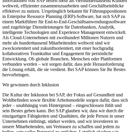
Innovationen von SAP helfen mehr als vierhunderttausend Kunden
weltweit, effizienter zusammenzuarbeiten und Geschäftseinblicke
effektiver zu nutzen. Ursprünglich bekannt für Führungspositionen
in Enterprise Resource Planning (ERP)-Software, hat sich SAP zu
einem Marktführer für End-to-End-Geschäftsanwendungssoftware
und zugehörige Dienstleistungen für Datenbanken, Analytik,
intelligente Technologien und Experience Management entwickelt.
Als Cloud-Unternehmen mit zweihundert Millionen Nutzern und
mehr als hunderttausend Mitarbeitenden weltweit sind wir
zweckorientiert und zukunftsorientiert, mit einer hochgradig
kollaborativen Teamkultur und Engagement für persönliche
Entwicklung. Ob globale Branchen, Menschen oder Plattformen
verbunden werden – wir sorgen dafür, dass jede Herausforderung
die Lösung erhält, die sie verdient. Bei SAP können Sie Ihr Bestes
hervorbringen.
Wir gewinnen durch Inklusion
Die Kultur der Inklusion bei SAP, der Fokus auf Gesundheit und
Wohlbefinden sowie flexible Arbeitsmodelle sorgen dafür, dass sich
jeder – unabhängig vom Hintergrund – eingeschlossen fühlt und
sein Bestes geben kann. Bei SAP glauben wir, dass wir durch die
einzigartigen Fähigkeiten und Qualitäten, die jede Person in unser
Unternehmen einbringt, stärker werden, und wir investieren in
unsere Mitarbeitenden, um Vertrauen zu schaffen und jedem zu
helfen, sein volles Potenzial zu entfalten. Letztlich glauben wir