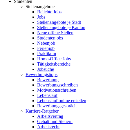
Studenten
Stellenangebote
Beliebte Jobs
Jobs
Stellenangebote je Stadt
Stellenangebote je Kanton
Neue offene Stellen
Studentenjobs
Nebenjob
Ferienjob
Praktikum
Home-Office Jobs
Tätigkeitsbereiche
Jobsuche
Bewerbungstipps
Bewerbung
Bewerbungsschreiben
Motivationsschreiben
Lebenslauf
Lebenslauf online erstellen
Bewerbungsgespräch
Karriere-Ratgeber
Arbeitsvertrag
Gehalt und Steuern
Arbeitsrecht