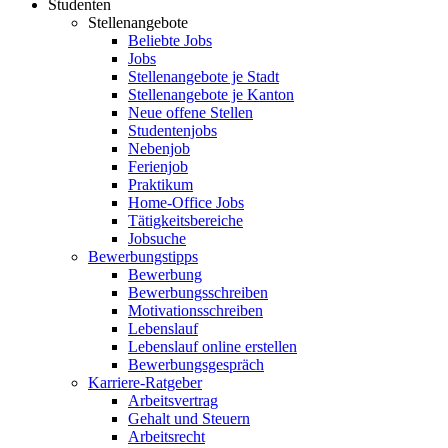
Studenten
Stellenangebote
Beliebte Jobs
Jobs
Stellenangebote je Stadt
Stellenangebote je Kanton
Neue offene Stellen
Studentenjobs
Nebenjob
Ferienjob
Praktikum
Home-Office Jobs
Tätigkeitsbereiche
Jobsuche
Bewerbungstipps
Bewerbung
Bewerbungsschreiben
Motivationsschreiben
Lebenslauf
Lebenslauf online erstellen
Bewerbungsgespräch
Karriere-Ratgeber
Arbeitsvertrag
Gehalt und Steuern
Arbeitsrecht