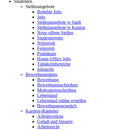
Studenten
Stellenangebote
Beliebte Jobs
Jobs
Stellenangebote je Stadt
Stellenangebote je Kanton
Neue offene Stellen
Studentenjobs
Nebenjob
Ferienjob
Praktikum
Home-Office Jobs
Tätigkeitsbereiche
Jobsuche
Bewerbungstipps
Bewerbung
Bewerbungsschreiben
Motivationsschreiben
Lebenslauf
Lebenslauf online erstellen
Bewerbungsgespräch
Karriere-Ratgeber
Arbeitsvertrag
Gehalt und Steuern
Arbeitsrecht