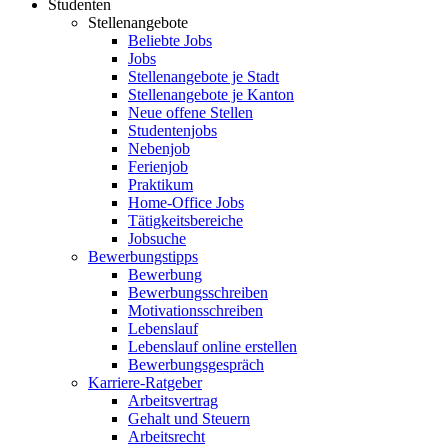
Studenten
Stellenangebote
Beliebte Jobs
Jobs
Stellenangebote je Stadt
Stellenangebote je Kanton
Neue offene Stellen
Studentenjobs
Nebenjob
Ferienjob
Praktikum
Home-Office Jobs
Tätigkeitsbereiche
Jobsuche
Bewerbungstipps
Bewerbung
Bewerbungsschreiben
Motivationsschreiben
Lebenslauf
Lebenslauf online erstellen
Bewerbungsgespräch
Karriere-Ratgeber
Arbeitsvertrag
Gehalt und Steuern
Arbeitsrecht