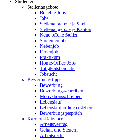
Studenten
Stellenangebote
Beliebte Jobs
Jobs
Stellenangebote je Stadt
Stellenangebote je Kanton
Neue offene Stellen
Studentenjobs
Nebenjob
Ferienjob
Praktikum
Home-Office Jobs
Tätigkeitsbereiche
Jobsuche
Bewerbungstipps
Bewerbung
Bewerbungsschreiben
Motivationsschreiben
Lebenslauf
Lebenslauf online erstellen
Bewerbungsgespräch
Karriere-Ratgeber
Arbeitsvertrag
Gehalt und Steuern
Arbeitsrecht