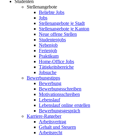
Studenten
Stellenangebote
Beliebte Jobs
Jobs
Stellenangebote je Stadt
Stellenangebote je Kanton
Neue offene Stellen
Studentenjobs
Nebenjob
Ferienjob
Praktikum
Home-Office Jobs
Tätigkeitsbereiche
Jobsuche
Bewerbungstipps
Bewerbung
Bewerbungsschreiben
Motivationsschreiben
Lebenslauf
Lebenslauf online erstellen
Bewerbungsgespräch
Karriere-Ratgeber
Arbeitsvertrag
Gehalt und Steuern
Arbeitsrecht