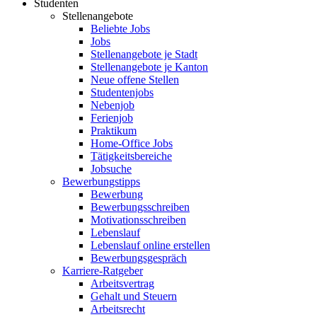
Studenten
Stellenangebote
Beliebte Jobs
Jobs
Stellenangebote je Stadt
Stellenangebote je Kanton
Neue offene Stellen
Studentenjobs
Nebenjob
Ferienjob
Praktikum
Home-Office Jobs
Tätigkeitsbereiche
Jobsuche
Bewerbungstipps
Bewerbung
Bewerbungsschreiben
Motivationsschreiben
Lebenslauf
Lebenslauf online erstellen
Bewerbungsgespräch
Karriere-Ratgeber
Arbeitsvertrag
Gehalt und Steuern
Arbeitsrecht