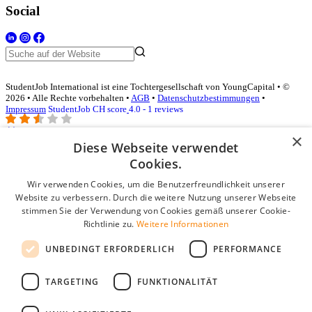
Social
StudentJob International ist eine Tochtergesellschaft von YoungCapital • ©
2026 • Alle Rechte vorbehalten •
AGB
•
Datenschutzbestimmungen
•
Impressum
StudentJob CH score
4.0 - 1 reviews
×
Diese Webseite verwendet
Login für Unternehmen
Cookies.
Wir verwenden Cookies, um die Benutzerfreundlichkeit unserer
E-Mail
*
Website zu verbessern. Durch die weitere Nutzung unserer Webseite
stimmen Sie der Verwendung von Cookies gemäß unserer Cookie-
Passwort
Richtlinie zu.
Weitere Informationen
Angemeldet bleiben
UNBEDINGT ERFORDERLICH
PERFORMANCE
Passwort vergessen?
Login
TARGETING
FUNKTIONALITÄT
Kostenloses Unternehmensprofil