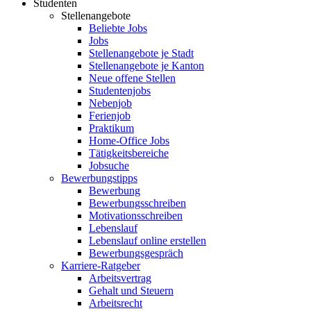
Studenten
Stellenangebote
Beliebte Jobs
Jobs
Stellenangebote je Stadt
Stellenangebote je Kanton
Neue offene Stellen
Studentenjobs
Nebenjob
Ferienjob
Praktikum
Home-Office Jobs
Tätigkeitsbereiche
Jobsuche
Bewerbungstipps
Bewerbung
Bewerbungsschreiben
Motivationsschreiben
Lebenslauf
Lebenslauf online erstellen
Bewerbungsgespräch
Karriere-Ratgeber
Arbeitsvertrag
Gehalt und Steuern
Arbeitsrecht