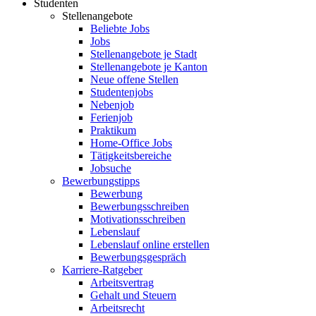
Studenten
Stellenangebote
Beliebte Jobs
Jobs
Stellenangebote je Stadt
Stellenangebote je Kanton
Neue offene Stellen
Studentenjobs
Nebenjob
Ferienjob
Praktikum
Home-Office Jobs
Tätigkeitsbereiche
Jobsuche
Bewerbungstipps
Bewerbung
Bewerbungsschreiben
Motivationsschreiben
Lebenslauf
Lebenslauf online erstellen
Bewerbungsgespräch
Karriere-Ratgeber
Arbeitsvertrag
Gehalt und Steuern
Arbeitsrecht