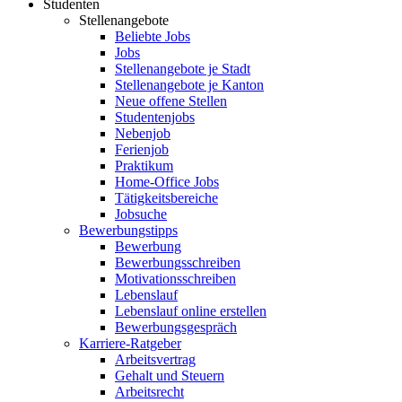
Studenten
Stellenangebote
Beliebte Jobs
Jobs
Stellenangebote je Stadt
Stellenangebote je Kanton
Neue offene Stellen
Studentenjobs
Nebenjob
Ferienjob
Praktikum
Home-Office Jobs
Tätigkeitsbereiche
Jobsuche
Bewerbungstipps
Bewerbung
Bewerbungsschreiben
Motivationsschreiben
Lebenslauf
Lebenslauf online erstellen
Bewerbungsgespräch
Karriere-Ratgeber
Arbeitsvertrag
Gehalt und Steuern
Arbeitsrecht