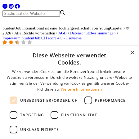
StudentJob International ist eine Tochtergesellschaft von YoungCapital • ©
2026 • Alle Rechte vorbehalten •
AGB
•
Datenschutzbestimmungen
•
Impressum
StudentJob CH score
4.0 - 1 reviews
×
Diese Webseite verwendet
Login für Unternehmen
Cookies.
Wir verwenden Cookies, um die Benutzerfreundlichkeit unserer
E-Mail
*
Website zu verbessern. Durch die weitere Nutzung unserer Webseite
stimmen Sie der Verwendung von Cookies gemäß unserer Cookie-
Passwort
Richtlinie zu.
Weitere Informationen
Angemeldet bleiben
UNBEDINGT ERFORDERLICH
PERFORMANCE
Passwort vergessen?
Login
TARGETING
FUNKTIONALITÄT
Kostenloses Unternehmensprofil
UNKLASSIFIZIERTE
Wenn Sie sich registriert haben, können Sie ein Unternehmensprofil
erstellen. Sie sind nur noch wenige Schritte davon entfernt, den