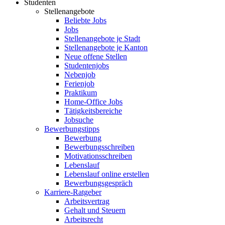
Studenten
Stellenangebote
Beliebte Jobs
Jobs
Stellenangebote je Stadt
Stellenangebote je Kanton
Neue offene Stellen
Studentenjobs
Nebenjob
Ferienjob
Praktikum
Home-Office Jobs
Tätigkeitsbereiche
Jobsuche
Bewerbungstipps
Bewerbung
Bewerbungsschreiben
Motivationsschreiben
Lebenslauf
Lebenslauf online erstellen
Bewerbungsgespräch
Karriere-Ratgeber
Arbeitsvertrag
Gehalt und Steuern
Arbeitsrecht