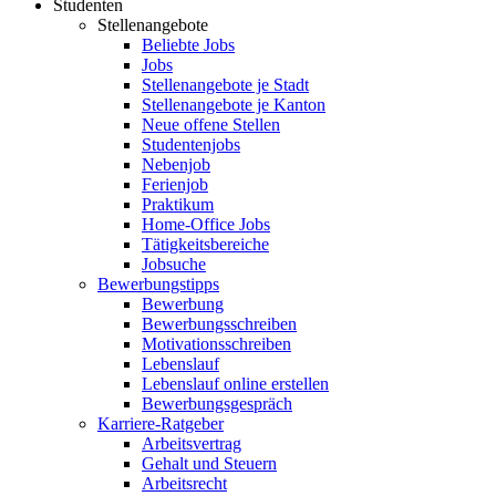
Studenten
Stellenangebote
Beliebte Jobs
Jobs
Stellenangebote je Stadt
Stellenangebote je Kanton
Neue offene Stellen
Studentenjobs
Nebenjob
Ferienjob
Praktikum
Home-Office Jobs
Tätigkeitsbereiche
Jobsuche
Bewerbungstipps
Bewerbung
Bewerbungsschreiben
Motivationsschreiben
Lebenslauf
Lebenslauf online erstellen
Bewerbungsgespräch
Karriere-Ratgeber
Arbeitsvertrag
Gehalt und Steuern
Arbeitsrecht