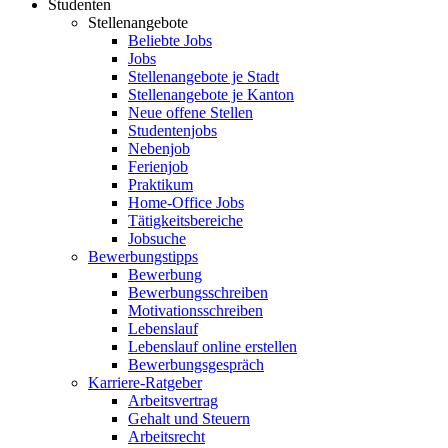
Studenten
Stellenangebote
Beliebte Jobs
Jobs
Stellenangebote je Stadt
Stellenangebote je Kanton
Neue offene Stellen
Studentenjobs
Nebenjob
Ferienjob
Praktikum
Home-Office Jobs
Tätigkeitsbereiche
Jobsuche
Bewerbungstipps
Bewerbung
Bewerbungsschreiben
Motivationsschreiben
Lebenslauf
Lebenslauf online erstellen
Bewerbungsgespräch
Karriere-Ratgeber
Arbeitsvertrag
Gehalt und Steuern
Arbeitsrecht