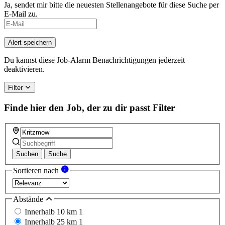
Ja, sendet mir bitte die neuesten Stellenangebote für diese Suche per
E-Mail zu.
If
you
are
Alert speichern
a
human,
Du kannst diese Job-Alarm Benachrichtigungen jederzeit
ignore
deaktivieren.
this
field
Filter
Finde hier den Job, der zu dir passt
Filter
Suchen
Suche
Sortieren nach
Abstände
Innerhalb 10 km
1
Innerhalb 25 km
1