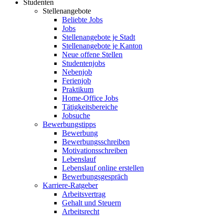
Studenten
Stellenangebote
Beliebte Jobs
Jobs
Stellenangebote je Stadt
Stellenangebote je Kanton
Neue offene Stellen
Studentenjobs
Nebenjob
Ferienjob
Praktikum
Home-Office Jobs
Tätigkeitsbereiche
Jobsuche
Bewerbungstipps
Bewerbung
Bewerbungsschreiben
Motivationsschreiben
Lebenslauf
Lebenslauf online erstellen
Bewerbungsgespräch
Karriere-Ratgeber
Arbeitsvertrag
Gehalt und Steuern
Arbeitsrecht