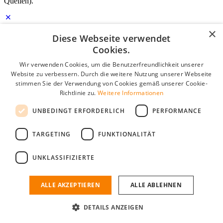
Quellen).
×
Diese Webseite verwendet
Login für Unternehmen
Cookies.
E-Mail
*
Wir verwenden Cookies, um die Benutzerfreundlichkeit unserer
Website zu verbessern. Durch die weitere Nutzung unserer Webseite
stimmen Sie der Verwendung von Cookies gemäß unserer Cookie-
Passwort
Richtlinie zu.
Weitere Informationen
Angemeldet bleiben
UNBEDINGT ERFORDERLICH
PERFORMANCE
Passwort vergessen?
Login
TARGETING
FUNKTIONALITÄT
Kostenloses Unternehmensprofil
UNKLASSIFIZIERTE
Wenn Sie sich registriert haben, können Sie ein Unternehmensprofil
erstellen. Sie sind nur noch wenige Schritte davon entfernt, den
passenden Mitarbeiter zu finden.
ALLE AKZEPTIEREN
ALLE ABLEHNEN
Noch kein Unternehmensprofil?
DETAILS ANZEIGEN
Kostenlos registrieren