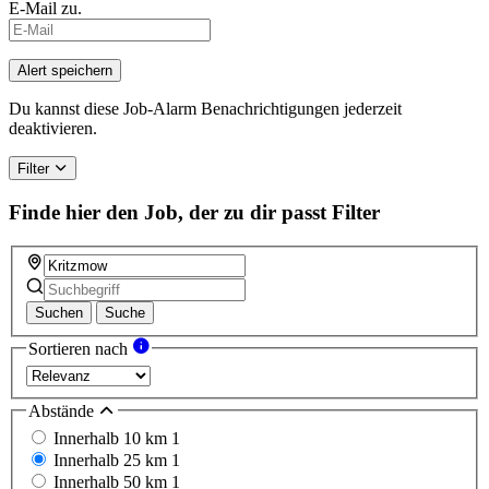
E-Mail zu.
If
you
are
Alert speichern
a
human,
Du kannst diese Job-Alarm Benachrichtigungen jederzeit
ignore
deaktivieren.
this
field
Filter
Finde hier den Job, der zu dir passt
Filter
Suchen
Suche
Sortieren nach
Abstände
Innerhalb 10 km
1
Innerhalb 25 km
1
Innerhalb 50 km
1