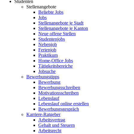
Studenten
Stellenangebote
Beliebte Jobs
Jobs
Stellenangebote je Stadt
Stellenangebote je Kanton
Neue offene Stellen
Studentenjobs
Nebenjob
Ferienjob
Praktikum
Home-Office Jobs
Tätigkeitsbereiche
Jobsuche
Bewerbungstipps
Bewerbung
Bewerbungsschreiben
Motivationsschreiben
Lebenslauf
Lebenslauf online erstellen
Bewerbungsgespräch
Karriere-Ratgeber
Arbeitsvertrag
Gehalt und Steuern
Arbeitsrecht