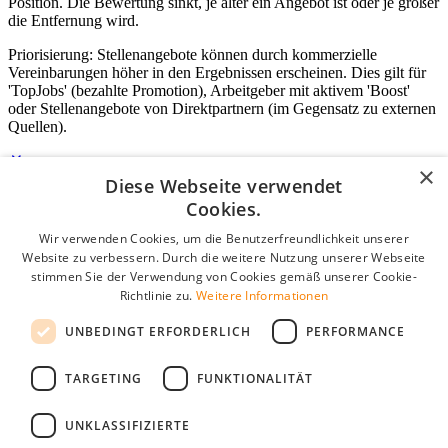
Position. Die Bewertung sinkt, je älter ein Angebot ist oder je größer
die Entfernung wird.
Priorisierung: Stellenangebote können durch kommerzielle
Vereinbarungen höher in den Ergebnissen erscheinen. Dies gilt für
'TopJobs' (bezahlte Promotion), Arbeitgeber mit aktivem 'Boost'
oder Stellenangebote von Direktpartnern (im Gegensatz zu externen
Quellen).
×
Diese Webseite verwendet
Login für Unternehmen
Cookies.
Wir verwenden Cookies, um die Benutzerfreundlichkeit unserer
E-Mail
*
Website zu verbessern. Durch die weitere Nutzung unserer Webseite
stimmen Sie der Verwendung von Cookies gemäß unserer Cookie-
Passwort
Richtlinie zu.
Weitere Informationen
Angemeldet bleiben
UNBEDINGT ERFORDERLICH
PERFORMANCE
Passwort vergessen?
Login
TARGETING
FUNKTIONALITÄT
Kostenloses Unternehmensprofil
UNKLASSIFIZIERTE
Wenn Sie sich registriert haben, können Sie ein Unternehmensprofil