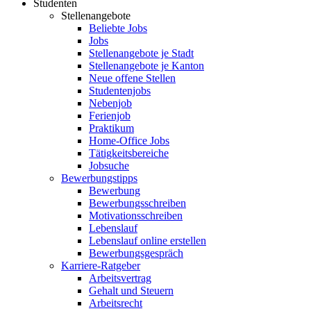
Studenten
Stellenangebote
Beliebte Jobs
Jobs
Stellenangebote je Stadt
Stellenangebote je Kanton
Neue offene Stellen
Studentenjobs
Nebenjob
Ferienjob
Praktikum
Home-Office Jobs
Tätigkeitsbereiche
Jobsuche
Bewerbungstipps
Bewerbung
Bewerbungsschreiben
Motivationsschreiben
Lebenslauf
Lebenslauf online erstellen
Bewerbungsgespräch
Karriere-Ratgeber
Arbeitsvertrag
Gehalt und Steuern
Arbeitsrecht