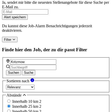
Ja, sendet mir bitte die neuesten Stellenangebote für diese Suche per
E-Mail zu.
If
you
Alert speichern
are
a
Du kannst diese Job-Alarm Benachrichtigungen jederzeit
human,
deaktivieren.
ignore
this
Filter
field
Finde hier den Job, der zu dir passt
Filter
Suchen
Suche
Sortieren nach
Abstände
Innerhalb 10 km
2
Innerhalb 25 km
2
Innerhalb 50 km
2