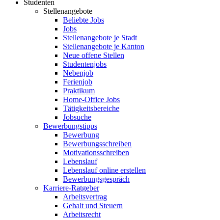
Studenten
Stellenangebote
Beliebte Jobs
Jobs
Stellenangebote je Stadt
Stellenangebote je Kanton
Neue offene Stellen
Studentenjobs
Nebenjob
Ferienjob
Praktikum
Home-Office Jobs
Tätigkeitsbereiche
Jobsuche
Bewerbungstipps
Bewerbung
Bewerbungsschreiben
Motivationsschreiben
Lebenslauf
Lebenslauf online erstellen
Bewerbungsgespräch
Karriere-Ratgeber
Arbeitsvertrag
Gehalt und Steuern
Arbeitsrecht