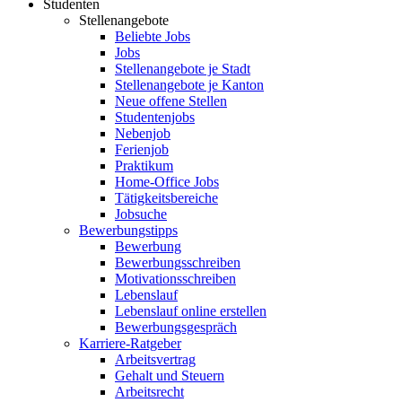
Studenten
Stellenangebote
Beliebte Jobs
Jobs
Stellenangebote je Stadt
Stellenangebote je Kanton
Neue offene Stellen
Studentenjobs
Nebenjob
Ferienjob
Praktikum
Home-Office Jobs
Tätigkeitsbereiche
Jobsuche
Bewerbungstipps
Bewerbung
Bewerbungsschreiben
Motivationsschreiben
Lebenslauf
Lebenslauf online erstellen
Bewerbungsgespräch
Karriere-Ratgeber
Arbeitsvertrag
Gehalt und Steuern
Arbeitsrecht