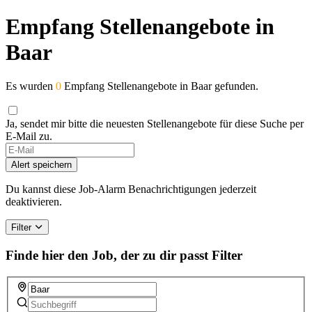
Empfang Stellenangebote in
Baar
Es wurden
0
Empfang Stellenangebote in Baar gefunden.
Ja, sendet mir bitte die neuesten Stellenangebote für diese Suche per
E-Mail zu.
If
you
Alert speichern
are
a
Du kannst diese Job-Alarm Benachrichtigungen jederzeit
human,
deaktivieren.
ignore
this
Filter
field
Finde hier den Job, der zu dir passt
Filter