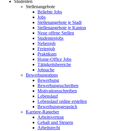
Studenten
Stellenangebote
Beliebte Jobs
Jobs
Stellenangebote je Stadt
Stellenangebote je Kanton
Neue offene Stellen
Studentenjobs
Nebenjob
Ferienjob
Praktikum
Home-Office Jobs
Tätigkeitsbereiche
Jobsuche
Bewerbungstipps
Bewerbung
Bewerbungsschreiben
Motivationsschreiben
Lebenslauf
Lebenslauf online erstellen
Bewerbungsgespräch
Karriere-Ratgeber
Arbeitsvertrag
Gehalt und Steuern
Arbeitsrecht