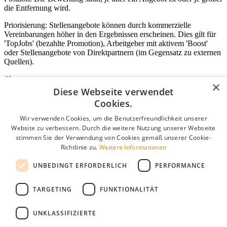
die Entfernung wird.
Priorisierung: Stellenangebote können durch kommerzielle
Vereinbarungen höher in den Ergebnissen erscheinen. Dies gilt für
'TopJobs' (bezahlte Promotion), Arbeitgeber mit aktivem 'Boost'
oder Stellenangebote von Direktpartnern (im Gegensatz zu externen
Quellen).
×
Diese Webseite verwendet
Login für Unternehmen
Cookies.
Wir verwenden Cookies, um die Benutzerfreundlichkeit unserer
E-Mail
*
Website zu verbessern. Durch die weitere Nutzung unserer Webseite
stimmen Sie der Verwendung von Cookies gemäß unserer Cookie-
Passwort
Richtlinie zu.
Weitere Informationen
Angemeldet bleiben
UNBEDINGT ERFORDERLICH
PERFORMANCE
Passwort vergessen?
Login
TARGETING
FUNKTIONALITÄT
Kostenloses Unternehmensprofil
UNKLASSIFIZIERTE
Wenn Sie sich registriert haben, können Sie ein Unternehmensprofil