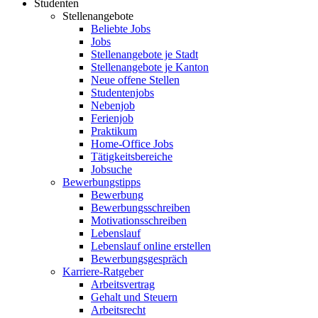
Studenten
Stellenangebote
Beliebte Jobs
Jobs
Stellenangebote je Stadt
Stellenangebote je Kanton
Neue offene Stellen
Studentenjobs
Nebenjob
Ferienjob
Praktikum
Home-Office Jobs
Tätigkeitsbereiche
Jobsuche
Bewerbungstipps
Bewerbung
Bewerbungsschreiben
Motivationsschreiben
Lebenslauf
Lebenslauf online erstellen
Bewerbungsgespräch
Karriere-Ratgeber
Arbeitsvertrag
Gehalt und Steuern
Arbeitsrecht