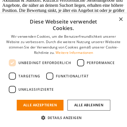
Aktualität & Standort: Kürzlich veröffentlichte Stellenangebote und
Angebote, die näher an deinem Suchort liegen, erhalten eine höhere
Position. Die Bewertung sinkt, je älter ein Angebot ist oder je größer
die Entfernung wird.
×
Diese Webseite verwendet
Priorisierung: Stellenangebote können durch kommerzielle
Cookies.
Vereinbarungen höher in den Ergebnissen erscheinen. Dies gilt für
'TopJobs' (bezahlte Promotion), Arbeitgeber mit aktivem 'Boost'
Wir verwenden Cookies, um die Benutzerfreundlichkeit unserer
oder Stellenangebote von Direktpartnern (im Gegensatz zu externen
Website zu verbessern. Durch die weitere Nutzung unserer Webseite
Quellen).
stimmen Sie der Verwendung von Cookies gemäß unserer Cookie-
Richtlinie zu.
Weitere Informationen
UNBEDINGT ERFORDERLICH
PERFORMANCE
Login für Unternehmen
TARGETING
FUNKTIONALITÄT
E-Mail
*
Passwort
UNKLASSIFIZIERTE
Angemeldet bleiben
ALLE AKZEPTIEREN
ALLE ABLEHNEN
Passwort vergessen?
Login
DETAILS ANZEIGEN
Kostenloses Unternehmensprofil