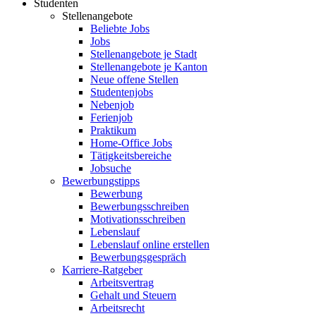
Studenten
Stellenangebote
Beliebte Jobs
Jobs
Stellenangebote je Stadt
Stellenangebote je Kanton
Neue offene Stellen
Studentenjobs
Nebenjob
Ferienjob
Praktikum
Home-Office Jobs
Tätigkeitsbereiche
Jobsuche
Bewerbungstipps
Bewerbung
Bewerbungsschreiben
Motivationsschreiben
Lebenslauf
Lebenslauf online erstellen
Bewerbungsgespräch
Karriere-Ratgeber
Arbeitsvertrag
Gehalt und Steuern
Arbeitsrecht