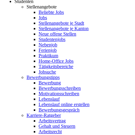
Studenten
Stellenangebote
Beliebte Jobs
Jobs
Stellenangebote je Stadt
Stellenangebote je Kanton
Neue offene Stellen
Studentenjobs
Nebenjob
Ferienjob
Praktikum
Home-Office Jobs
Tätigkeitsbereiche
Jobsuche
Bewerbungstipps
Bewerbung
Bewerbungsschreiben
Motivationsschreiben
Lebenslauf
Lebenslauf online erstellen
Bewerbungsgespräch
Karriere-Ratgeber
Arbeitsvertrag
Gehalt und Steuern
Arbeitsrecht