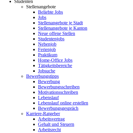
Studenten
Stellenangebote
Beliebte Jobs
Jobs
Stellenangebote je Stadt
Stellenangebote je Kanton
Neue offene Stellen
Studentenjobs
Nebenjob
Ferienjob
Praktikum
Home-Office Jobs
Tätigkeitsbereiche
Jobsuche
Bewerbungstipps
Bewerbung
Bewerbungsschreiben
Motivationsschreiben
Lebenslauf
Lebenslauf online erstellen
Bewerbungsgespräch
Karriere-Ratgeber
Arbeitsvertrag
Gehalt und Steuern
Arbeitsrecht