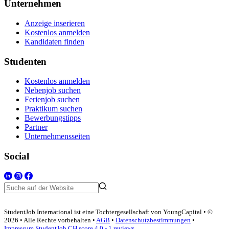
Unternehmen
Anzeige inserieren
Kostenlos anmelden
Kandidaten finden
Studenten
Kostenlos anmelden
Nebenjob suchen
Ferienjob suchen
Praktikum suchen
Bewerbungstipps
Partner
Unternehmensseiten
Social
StudentJob International ist eine Tochtergesellschaft von YoungCapital • ©
2026 • Alle Rechte vorbehalten •
AGB
•
Datenschutzbestimmungen
•
Impressum
StudentJob CH score
4.0 - 1 reviews