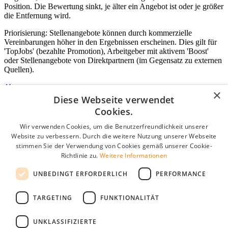
Position. Die Bewertung sinkt, je älter ein Angebot ist oder je größer
die Entfernung wird.
Priorisierung: Stellenangebote können durch kommerzielle
Vereinbarungen höher in den Ergebnissen erscheinen. Dies gilt für
'TopJobs' (bezahlte Promotion), Arbeitgeber mit aktivem 'Boost'
oder Stellenangebote von Direktpartnern (im Gegensatz zu externen
Quellen).
×
Diese Webseite verwendet
Login für Unternehmen
Cookies.
Wir verwenden Cookies, um die Benutzerfreundlichkeit unserer
E-Mail
*
Website zu verbessern. Durch die weitere Nutzung unserer Webseite
stimmen Sie der Verwendung von Cookies gemäß unserer Cookie-
Passwort
Richtlinie zu.
Weitere Informationen
Angemeldet bleiben
UNBEDINGT ERFORDERLICH
PERFORMANCE
Passwort vergessen?
Login
TARGETING
FUNKTIONALITÄT
Kostenloses Unternehmensprofil
UNKLASSIFIZIERTE
Wenn Sie sich registriert haben, können Sie ein Unternehmensprofil