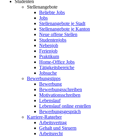
Studenten
Stellenangebote
Beliebte Jobs
Jobs
Stellenangebote je Stadt
Stellenangebote je Kanton
Neue offene Stellen
Studentenjobs
Nebenjob
Ferienjob
Praktikum
Home-Office Jobs
Tätigkeitsbereiche
Jobsuche
Bewerbungstipps
Bewerbung
Bewerbungsschreiben
Motivationsschreiben
Lebenslauf
Lebenslauf online erstellen
Bewerbungsgespräch
Karriere-Ratgeber
Arbeitsvertrag
Gehalt und Steuern
Arbeitsrecht