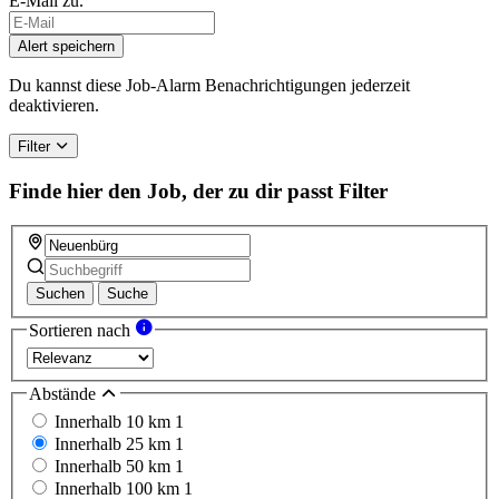
E-Mail zu.
If
you
Alert speichern
are
a
Du kannst diese Job-Alarm Benachrichtigungen jederzeit
human,
deaktivieren.
ignore
this
Filter
field
Finde hier den Job, der zu dir passt
Filter
Suchen
Suche
Sortieren nach
Abstände
Innerhalb 10 km
1
Innerhalb 25 km
1
Innerhalb 50 km
1
Innerhalb 100 km
1