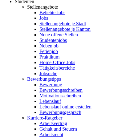
Studenten
Stellenangebote
Beliebte Jobs
Jobs
Stellenangebote je Stadt
Stellenangebote je Kanton
Neue offene Stellen
Studentenjobs
Nebenjob
Ferienjob
Praktikum
Home-Office Jobs
Tätigkeitsbereiche
Jobsuche
Bewerbungstipps
Bewerbung
Bewerbungsschreiben
Motivationsschreiben
Lebenslauf
Lebenslauf online erstellen
Bewerbungsgespräch
Karriere-Ratgeber
Arbeitsvertrag
Gehalt und Steuern
Arbeitsrecht